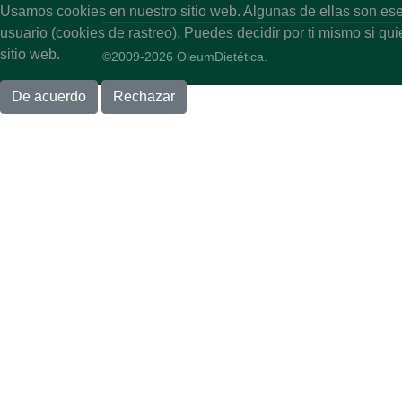
Usamos cookies en nuestro sitio web. Algunas de ellas son esen
usuario (cookies de rastreo). Puedes decidir por ti mismo si qu
sitio web.
©2009-2026 OleumDietética.
De acuerdo
Rechazar