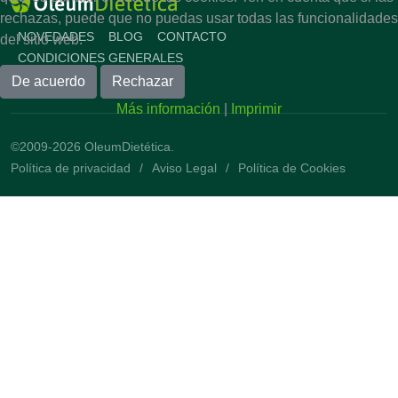
rechazas, puede que no puedas usar todas las funcionalidades
NOVEDADES
BLOG
CONTACTO
del sitio web.
CONDICIONES GENERALES
De acuerdo
Rechazar
Más información
|
Imprimir
©2009-2026 OleumDietética.
Política de privacidad
Aviso Legal
Política de Cookies