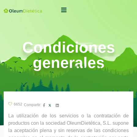
Condiciones
generales
6652
Compartir:
La utilización de los servicios o la contratación de
productos con la sociedad OleumDietética, S.L. supone
la aceptación plena y sin reservas de las condiciones