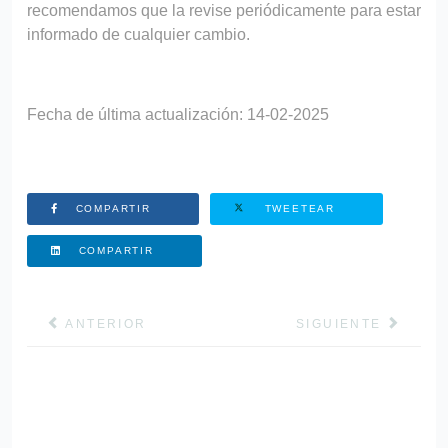
recomendamos que la revise periódicamente para estar
informado de cualquier cambio.
Fecha de última actualización: 14-02-2025
COMPARTIR
TWEETEAR
COMPARTIR
ARTÍCULO ANTERIOR: FORMULARIO DE INSCRIPCI
ARTÍCULO SIGUIEN
ANTERIOR
SIGUIENTE