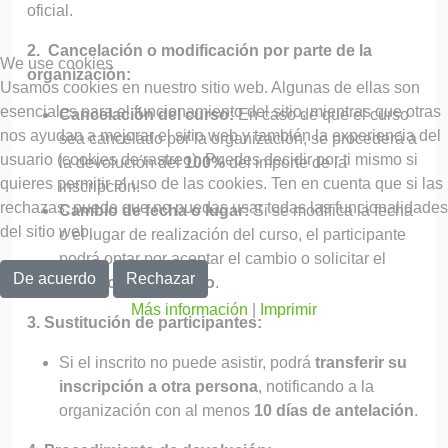
oficial.
2. Cancelación o modificación por parte de la
We use cookies
organización:
Usamos cookies en nuestro sitio web. Algunas de ellas son
esenciales para el funcionamiento del sitio, mientras que otras
Cancelación del curso:
En caso de que el curso
nos ayudan a mejorar el sitio web y también la experiencia del
sea cancelado por la organización, se procederá a
usuario (cookies de rastreo). Puedes decidir por ti mismo si
la devolución del
100%
del importe de la
quieres permitir el uso de las cookies. Ten en cuenta que si las
inscripción.
rechazas, puede que no puedas usar todas las funcionalidades
Cambio de fecha o lugar:
Si se modifica la fecha
del sitio web.
o el lugar de realización del curso, el participante
podrá optar por aceptar el cambio o solicitar el
De acuerdo
Rechazar
reembolso completo
.
Más información
|
Imprimir
3. Sustitución de participantes:
Si el inscrito no puede asistir, podrá
transferir su
inscripción a otra persona
, notificando a la
organización con al menos
10 días de antelación
.