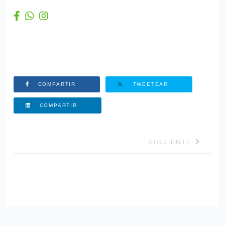
COMPARTIR
TWEETEAR
COMPARTIR
ARTÍCULO SIGUIEN
SIGUIENTE