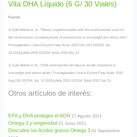
Vita DHA Líquido (6 G/ 30 Viales)
Fuente:
1) Kylie Abbott et. al., "Dietary supplementation with docosahexaenoic acid rich
fish oil increases circulating levels of testosterone in overweight and obese men".
Prostaglandins Leukot Essent Fatty Acids 2020 Dec;163:102204. doi:
10.1016/j.plefa.2020.102204. Epub 2020 Nov 12.
2) Kylie Abbott et. Al., “DHA-enriched fish oil reduces insulin resistance in
overweight and obese adults” Prostaglandins Leukot Essent Fatty Acids 2020
Aug;159:102154. doi: 10.1016/j.plefa.2020.102154. Epub 2020 Jun 13.
Otros artículos de interés:
EPA y DHA protegen el ADN
27 Agosto 2021
Omega-3 y longevidad
21 Junio 2021
Descubre los Ácidos grasos Omega 3
01 Septiembre