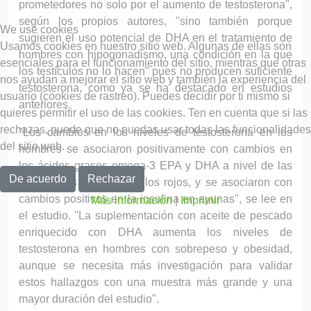
prometedores no solo por el aumento de testosterona",
según los propios autores, "sino también porque
We use cookies
sugieren el uso potencial de DHA en el tratamiento de
Usamos cookies en nuestro sitio web. Algunas de ellas son
hombres con hipogonadismo, una condición en la que
esenciales para el funcionamiento del sitio, mientras que otras
los testículos no lo hacen" pues no producen suficiente
nos ayudan a mejorar el sitio web y también la experiencia del
testosterona, como ya se ha destacado en estudios
usuario (cookies de rastreo). Puedes decidir por ti mismo si
anteriores.
quieres permitir el uso de las cookies. Ten en cuenta que si las
rechazas, puede que no puedas usar todas las funcionalidades
"Los cambios en los niveles de testosterona en los
del sitio web.
hombres se asociaron positivamente con cambios en
los ácidos grasos omega-3 EPA y DHA a nivel de las
De acuerdo
Rechazar
membranas de los glóbulos rojos, y se asociaron con
cambios positivos en la insulina en ayunas", se lee en
Más información
|
Imprimir
el estudio. "La suplementación con aceite de pescado
enriquecido con DHA aumenta los niveles de
testosterona en hombres con sobrepeso y obesidad,
aunque se necesita más investigación para validar
estos hallazgos con una muestra más grande y una
mayor duración del estudio".