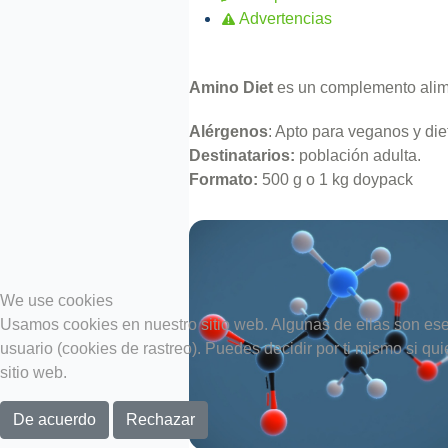
Advertencias
Amino Diet
es un complemento alime
Alérgenos
: Apto para veganos y die
Destinatarios:
población adulta.
Formato:
500 g o 1 kg doypack
We use cookies
Usamos cookies en nuestro sitio web. Algunas de ellas son esen
usuario (cookies de rastreo). Puedes decidir por ti mismo si qu
sitio web.
De acuerdo
Rechazar