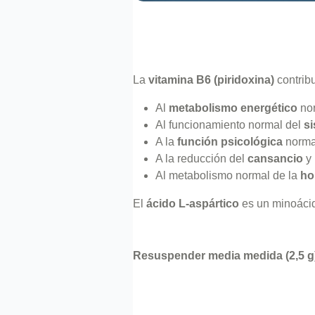
La
vitamina B6 (piridoxina)
contrib
Al
metabolismo energético
nor
Al funcionamiento normal del
si
A la
función psicológica
norma
A la reducción del
cansancio
y
Al metabolismo normal de la
ho
El
ácido L-aspártico
es un minoácid
Resuspender media medida (2,5 g