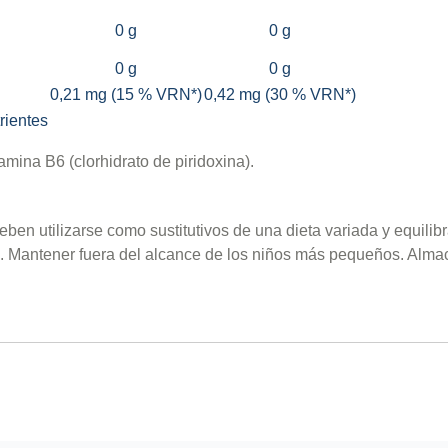
0 g
0 g
0 g
0 g
0,21 mg (15 % VRN*)
0,42 mg (30 % VRN*)
rientes
tamina B6 (clorhidrato de piridoxina).
ben utilizarse como sustitutivos de una dieta variada y equili
. Mantener fuera del alcance de los niños más pequeños. Almac