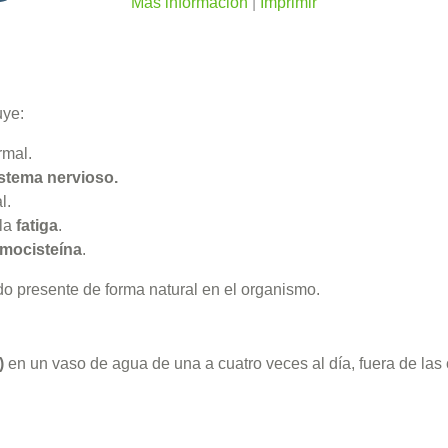
Más información
|
Imprimir
uye:
mal.
stema nervioso.
l.
 la
fatiga
.
mocisteína
.
o presente de forma natural en el organismo.
)
en un vaso de agua de una a cuatro veces al día, fuera de las