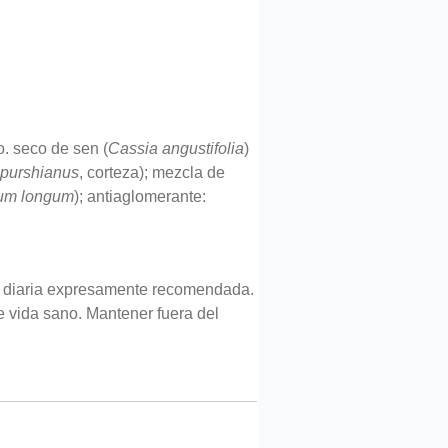
to. seco de sen (
Cassia angustifolia
)
purshianus
, corteza); mezcla de
rium longum
); antiaglomerante:
is diaria expresamente recomendada.
e vida sano. Mantener fuera del