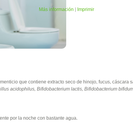
Más información
|
Imprimir
enticio que contiene extracto seco de hinojo, fucus, cáscara 
llus acidophilus, Bifidobacterium lactis, Bifidobacterium bifidu
ente por la noche con bastante agua.