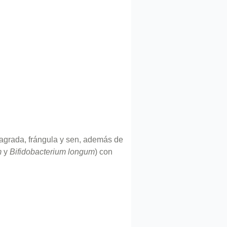
sagrada, frángula y sen, además de
m
y
Bifidobacterium longum
) con