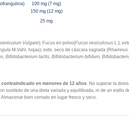
ofrangulina)
100 mg (7 mg)
150 mg (12 mg)
25 mg
oeniculum Vulgare
); Fucus en polvo(
Fucus vesiculosus
L.); ex
ngula
M.Vahl, hojas); exto. seco de cáscara sagrada (
Rhamnus 
us, Bifidobacterium lactis, Bifidobacterium bifidum, Bifidobacte
á contraindicado en menores de 12 años
. No superar la dos
 sustituto de una dieta variada y equilibrada, ni de un estilo d
Almacenar bien cerrado en lugar fresco y seco.