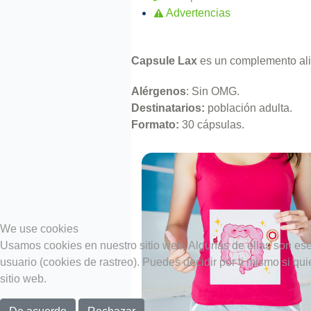
Advertencias
Capsule Lax
es un complemento alim
Alérgenos
: Sin OMG.
Destinatarios:
población adulta.
Formato:
30 cápsulas.
We use cookies
Usamos cookies en nuestro sitio web. Algunas de ellas son esen
usuario (cookies de rastreo). Puedes decidir por ti mismo si qu
sitio web.