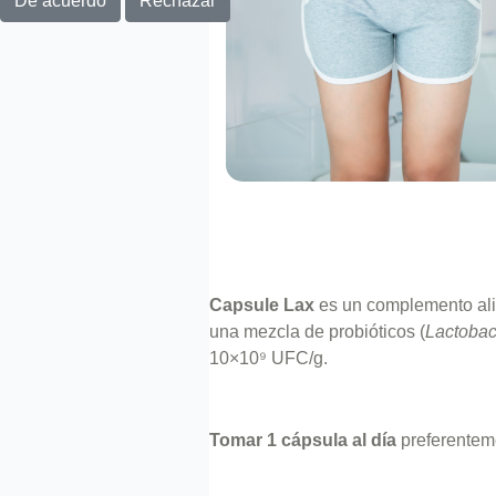
De acuerdo
Rechazar
Capsule Lax
es un complemento alim
una mezcla de probióticos (
Lactobaci
10×10⁹ UFC/g.
Tomar 1 cápsula al día
preferentem