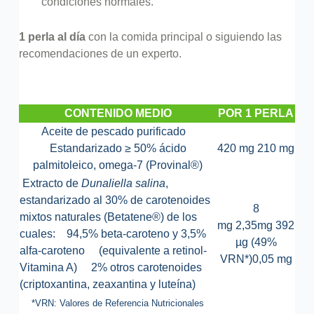
condiciones normales.
1 perla al día
con la comida principal o siguiendo las
recomendaciones de un experto.
CONTENIDO MEDIO
POR 1 PERLA
Aceite de pescado purificado
Estandarizado ≥ 50% ácido
420 mg
210 mg
palmitoleico, omega-7 (Provinal®)
Extracto de
Dunaliella salina
,
estandarizado al 30% de carotenoides
8
mixtos naturales (Betatene®) de los
mg
2,35mg
392
cuales:
94,5% beta-caroteno y 3,5%
µg (49%
alfa-caroteno
(equivalente a retinol-
VRN*)
0,05 mg
Vitamina A)
2% otros carotenoides
(criptoxantina, zeaxantina y luteína)
*VRN: Valores de Referencia Nutricionales