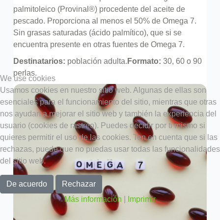
palmitoleico (Provinal®) procedente del aceite de
pescado. Proporciona al menos el 50% de Omega 7.
Sin grasas saturadas (ácido palmítico), que si se
encuentra presente en otras fuentes de Omega 7.
Destinatarios:
población adulta.
Formato:
30, 60 o 90
perlas.
We use cookies
Usamos cookies en nuestro sitio web. Algunas de ellas son
esenciales para el funcionamiento del sitio, mientras que otras
nos ayudan a mejorar el sitio web y también la experiencia del
usuario (cookies de rastreo). Puedes decidir por ti mismo si
quieres permitir el uso de las cookies. Ten en cuenta que si las
rechazas, puede que no puedas usar todas las funcionalidades
del sitio web.
De acuerdo
Rechazar
Más información
|
Imprimir