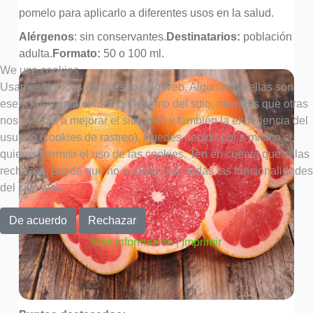
pomelo para aplicarlo a diferentes usos en la salud.
Alérgenos
: sin conservantes.
Destinatarios:
población
adulta.
Formato:
50 o 100 ml.
We use cookies
Usamos cookies en nuestro sitio web. Algunas de ellas son
esenciales para el funcionamiento del sitio, mientras que otras
nos ayudan a mejorar el sitio web y también la experiencia del
usuario (cookies de rastreo). Puedes decidir por ti mismo si
quieres permitir el uso de las cookies. Ten en cuenta que si las
rechazas, puede que no puedas usar todas las funcionalidades
del sitio web.
De acuerdo
Rechazar
Más información
|
Imprimir