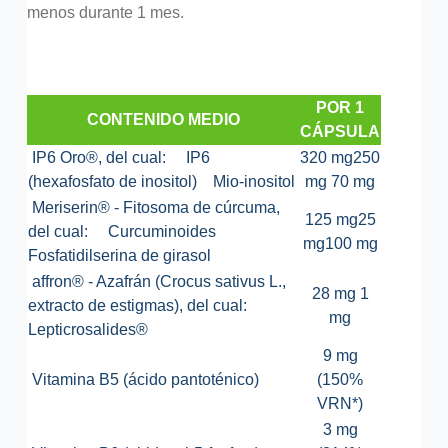
menos durante 1 mes.
POR 1
CONTENIDO MEDIO
CÁPSULA
IP6 Oro®, del cual:
IP6
320 mg
250
(hexafosfato de inositol)
Mio-inositol
mg
70 mg
Meriserin® - Fitosoma de cúrcuma,
125 mg
25
del cual:
Curcuminoides
mg
100 mg
Fosfatidilserina de girasol
affron® - Azafrán (Crocus sativus L.,
28 mg
1
extracto de estigmas), del cual:
mg
Lepticrosalides®
9 mg
Vitamina B5 (ácido pantoténico)
(150%
VRN*)
3 mg