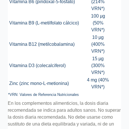
Vitamina B6 (piridoxal-5-fosfato)
(214%
VRN*)
100 μg
Vitamina B9 (L-metilfolato cálcico)
(50%
VRN*)
10 μg
Vitamina B12 (metilcobalamina)
(400%
VRN*)
15 μg
Vitamina D3 (colecalciferol)
(300%
VRN*)
4 mg (40%
Zinc (zinc mono-L-metionina)
VRN*)
*VRN: Valores de Referencia Nutricionales
En los complementos alimenticios, la dosis diaria
recomendada se indica para adultos sanos. No superar
la dosis diaria recomendada. No debe usarse como
sustituto de una dieta equilibrada y variada, ni de un