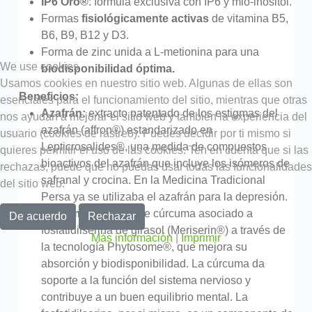
IP6 Oro®
: fórmula exclusiva con IP6 y mio-inositol.
Formas
fisiológicamente activas
de vitamina B5,
B6, B9, B12 y D3.
Forma de zinc unida a L-metionina para una
We use cookies
biodisponibilidad óptima.
Usamos cookies en nuestro sitio web. Algunas de ellas son
Beneficios:
esenciales para el funcionamiento del sitio, mientras que otras
Azafrán:
extracto patentado de los estigmas del
nos ayudan a mejorar el sitio web y también la experiencia del
azafrán (affron®) estandarizado en
usuario (cookies de rastreo). Puedes decidir por ti mismo si
Lepticrosalides®, una medida de compuestos
quieres permitir el uso de las cookies. Ten en cuenta que si las
bioactivos del azafrán que incluye los isómeros de
rechazas, puede que no puedas usar todas las funcionalidades
safranal y crocina. En la Medicina Tradicional
del sitio web.
Persa ya se utilizaba el azafrán para la depresión.
Cúrcuma:
extracto de cúrcuma asociado a
De acuerdo
Rechazar
fosfatidilserina de girasol (Meriserin®) a través de
Más información
|
Imprimir
la tecnología Phytosome®, que mejora su
absorción y biodisponibilidad. La cúrcuma da
soporte a la función del sistema nervioso y
contribuye a un buen equilibrio mental. La