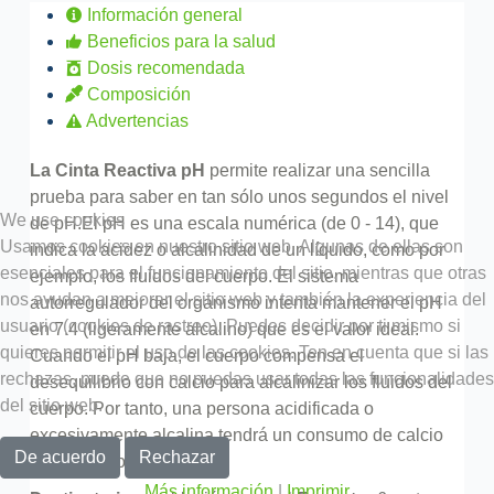
Información general
Beneficios para la salud
Dosis recomendada
Composición
Advertencias
La Cinta Reactiva pH
permite realizar una sencilla
prueba para saber en tan sólo unos segundos el nivel
We use cookies
de pH.
El pH es una escala numérica (de 0 - 14), que
Usamos cookies en nuestro sitio web. Algunas de ellas son
indica la acidez o alcalinidad de un líquido, como por
esenciales para el funcionamiento del sitio, mientras que otras
ejemplo, los fluidos del cuerpo. El sistema
nos ayudan a mejorar el sitio web y también la experiencia del
autorregulador del organismo intenta mantener el pH
usuario (cookies de rastreo). Puedes decidir por ti mismo si
en 7.4 (ligeramente alcalino) que es el valor ideal.
quieres permitir el uso de las cookies. Ten en cuenta que si las
Cuando el pH baja, el cuerpo compensa el
rechazas, puede que no puedas usar todas las funcionalidades
desequilibrio con calcio para alcalinizar los fluidos del
del sitio web.
cuerpo. Por tanto, una persona acidificada o
excesivamente alcalina tendrá un consumo de calcio
De acuerdo
Rechazar
muy superior al habitual.
Más información
|
Imprimir