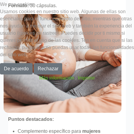
We use cookies
Formato:
30 cápsulas.
Usamos cookies en nuestro sitio web. Algunas de ellas son
esenciales para el funcionamiento del sitio, mientras que otras
nos ayudan a mejorar el sitio web y también la experiencia del
usuario (cookies de rastreo). Puedes decidir por ti mismo si
quieres permitir el uso de las cookies. Ten en cuenta que si las
rechazas, puede que no puedas usar todas las funcionalidades
del sitio web.
De acuerdo
Rechazar
Más información
|
Imprimir
Puntos destacados:
Complemento específico para
mujeres