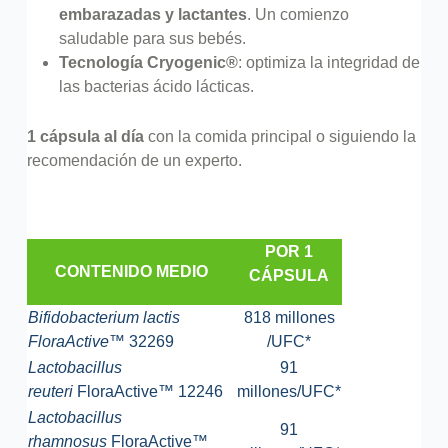
embarazadas y lactantes
. Un comienzo
saludable para sus bebés.
Tecnología Cryogenic®
: optimiza la integridad de
las bacterias ácido lácticas.
1 cápsula al día
con la comida principal o siguiendo la
recomendación de un experto.
POR 1
CONTENIDO MEDIO
CÁPSULA
Bifidobacterium lactis
818 millones
FloraActive
™ 32269
/UFC*
Lactobacillus
91
reuteri
FloraActive™ 12246
millones/UFC*
Lactobacillus
91
rhamnosus
FloraActive™