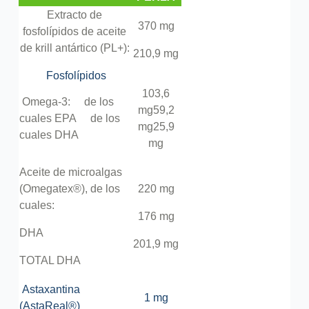
Extracto de
370 mg
fosfolípidos de aceite
de krill antártico (PL+):
210,9 mg
Fosfolípidos
103,6
Omega-3:
de los
mg
59,2
cuales EPA
de los
mg
25,9
cuales DHA
mg
Aceite de microalgas
(Omegatex®), de los
220 mg
cuales:
176 mg
DHA
201,9 mg
TOTAL DHA
Astaxantina
1 mg
(AstaReal®)