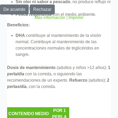
Sin olor ni sabor a pescado
, no produce reflujo ni
retrogusto.
De acuerdo
Rechazar
Pesca respetuosa
con el medio ambiente.
Más información
|
Imprimir
Beneficios:
DHA
contribuye al mantenimiento de la visión
normal. Contribuye al mantenimiento de las
concentraciones normales de triglicéridos en
sangre.
Dosis de mantenimiento
(adultos y niños >12 años):
1
perla/día
con la comida, o siguiendo las
recomendaciones de un experto.
Refuerzo
(adultos):
2
perlas/día
, con la comida.
POR 1
CONTENIDO MEDIO
PERLA