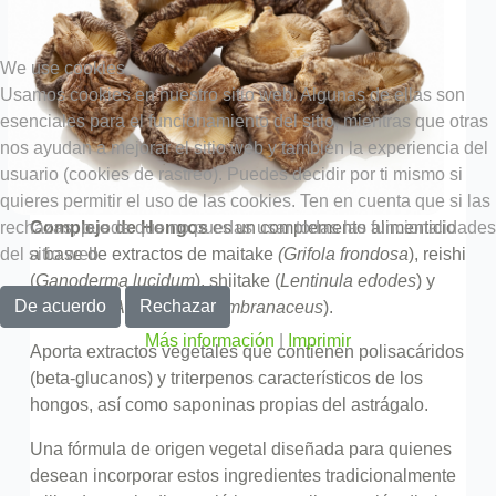
We use cookies
Usamos cookies en nuestro sitio web. Algunas de ellas son
esenciales para el funcionamiento del sitio, mientras que otras
nos ayudan a mejorar el sitio web y también la experiencia del
usuario (cookies de rastreo). Puedes decidir por ti mismo si
quieres permitir el uso de las cookies. Ten en cuenta que si las
rechazas, puede que no puedas usar todas las funcionalidades
Complejo de Hongos
es un complemento alimenticio
del sitio web.
a base de extractos de maitake
(Grifola frondosa
), reishi
(
Ganoderma lucidum
), shiitake (
Lentinula edodes
) y
De acuerdo
Rechazar
astrágalo (
Astragalus membranaceus
).
Más información
|
Imprimir
Aporta extractos vegetales que contienen polisacáridos
(beta-glucanos) y triterpenos característicos de los
hongos, así como saponinas propias del astrágalo.
Una fórmula de origen vegetal diseñada para quienes
desean incorporar estos ingredientes tradicionalmente