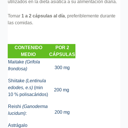
utilizados en la dieta asiática a su alimentación diaria.
Tomar
1 a 2 cápsulas al día
, preferiblemente durante
las comidas.
CONTENIDO
POR 2
MEDIO
CÁPSULAS
Maitake
(Grifola
300 mg
frondosa)
Shiitake
(Lentinula
edodes, e.s)
(min
200 mg
10 % polisacáridos)
Reishi
(Ganoderma
200 mg
lucidum)
:
Astrágalo