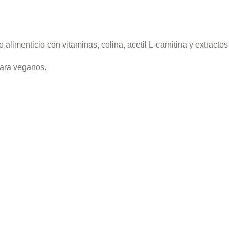
limenticio con vitaminas, colina, acetil L-carnitina y extracto
para veganos.