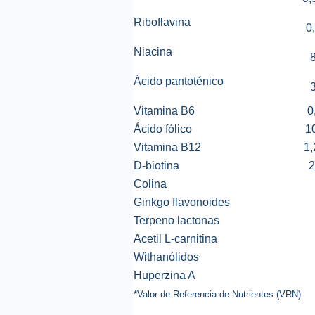
Riboflavina
0
Niacina
Ácido pantoténico
Vitamina B6
0
Ácido fólico
1
Vitamina B12
1,
D-biotina
2
Colina
Ginkgo flavonoides
Terpeno lactonas
Acetil L-carnitina
Withanólidos
Huperzina A
*Valor de Referencia de Nutrientes (VRN)