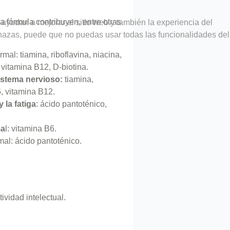
a fórmula contribuyen, entre otras
 ayudan a mejorar el sitio web y también la experiencia del
rechazas, puede que no puedas usar todas las funcionalidades del
mal: tiamina, riboflavina, niacina,
 vitamina B12, D-biotina.
istema nervioso:
tiamina,
6, vitamina B12.
 la fatiga
: ácido pantoténico,
ma
l: vitamina B6.
mal: ácido pantoténico.
vidad intelectual.