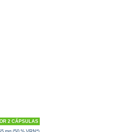
OR 2 CÁPSULAS
55 mg (50 % VRN*)