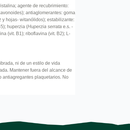
ristalina; agente de recubrimiento:
 flavonoides); antiaglomerantes: goma
z y hojas- witanólidos); estabilizante:
B5); huperzia (
Huperzia serrata
e.s. -
 (vit. B1); riboflavina (vit. B2); L-
brada, ni de un estilo de vida
ada. Mantener fuera del alcance de
 antiagregantes plaquetarios. No