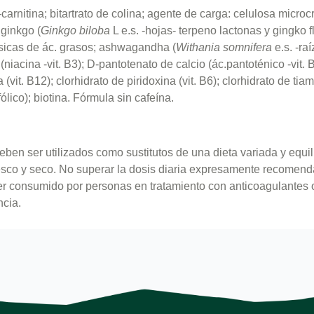
-carnitina; bitartrato de colina; agente de carga: celulosa microc
 ginkgo (
Ginkgo biloba
L e.s. -hojas- terpeno lactonas y gingko
ésicas de ác. grasos; ashwagandha (
Withania somnifera
e.s. -raí
 (niacina -vit. B3); D-pantotenato de calcio (ác.pantoténico -vit. 
it. B12); clorhidrato de piridoxina (vit. B6); clorhidrato de tiamina
fólico); biotina. Fórmula sin cafeína.
en ser utilizados como sustitutos de una dieta variada y equili
esco y seco. No superar la dosis diaria expresamente recomend
r consumido por personas en tratamiento con anticoagulantes o
ncia.