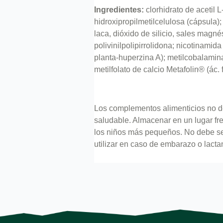
Ingredientes:
clorhidrato de acetil L
hidroxipropilmetilcelulosa (cápsula);
laca, dióxido de silicio, sales magn
polivinilpolipirrolidona; nicotinamida
planta-huperzina A); metilcobalamina (v
metilfolato de calcio Metafolin® (ác. 
Los complementos alimenticios no deb
saludable. Almacenar en un lugar fr
los niños más pequeños. No debe se
utilizar en caso de embarazo o lacta