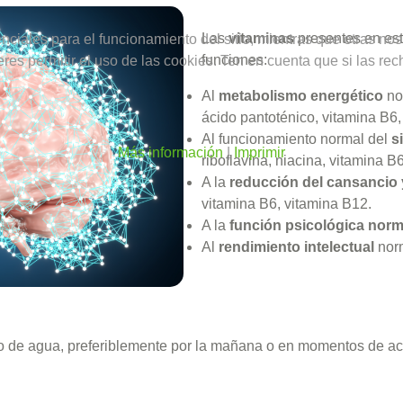
Las
vitaminas
presentes en est
ciales para el funcionamiento del sitio, mientras que otras nos
funciones:
ieres permitir el uso de las cookies. Ten en cuenta que si las 
Al
metabolismo energético
nor
ácido pantoténico, vitamina B6,
Al funcionamiento normal del
s
Más información
|
Imprimir
riboflavina, niacina, vitamina B
A la
reducción del cansancio y
vitamina B6, vitamina B12.
A la
función psicológica nor
Al
rendimiento intelectual
nor
 de agua, preferiblemente por la mañana o en momentos de acti