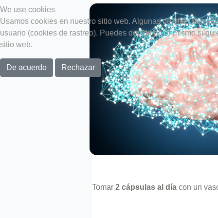
We use cookies
Usamos cookies en nuestro sitio web. Algunas de ellas son esen
usuario (cookies de rastreo). Puedes decidir por ti mismo si qu
sitio web.
De acuerdo
Rechazar
Tomar
2 cápsulas al día
con un vaso