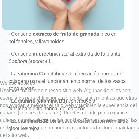
- Contiene
extracto de fruto de granada
, rico en
polifenoles, y flavonoides.
- Contiene
quercetina
natural extraída de la planta
Sophora japonica
L.
- La
vitamina C
contribuye a la formación normal de
colágeno para el funcionamiento normal de los vasos
We use cookies
sanguíneos.
Usamos cookies en nuestro sitio web. Algunas de ellas son
esenciales para el funcionamiento del sitio, mientras que otras
- La
tiamina (vitamina B1)
contribuye al
nos ayudan a mejorar el sitio web y también la experiencia del
funcionamiento normal del corazón.
usuario (cookies de rastreo). Puedes decidir por ti mismo si
quieres permitir el uso de las cookies. Ten en cuenta que si las
- La
vitamina B12
contribuye a la formación normal de
rechazas, puede que no puedas usar todas las funcionalidades
glóbulos rojos.
del sitio web.