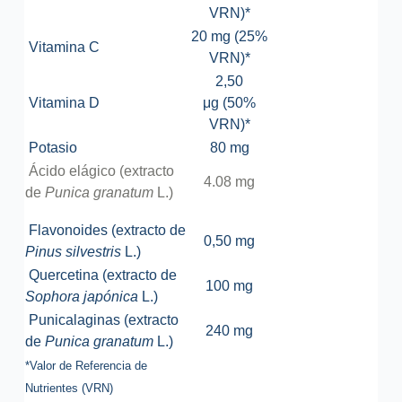
VRN)*
20 mg (25%
Vitamina C
VRN)*
2,50
Vitamina D
μg (50%
VRN)*
Potasio
80 mg
Ácido elágico (extracto
4.08 mg
de
Punica granatum
L.)
Flavonoides (extracto de
0,50 mg
Pinus silvestris
L.)
Quercetina (extracto de
100 mg
Sophora japónica
L.)
Punicalaginas (extracto
240 mg
de
Punica granatum
L.)
*Valor de Referencia de
Nutrientes (VRN)