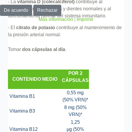
- La
vitamina D (colecalciferol)
contribuye al
mantenimiento de huesos y dientes normales y al
De acuerdo
Rechazar
funcionamiento normal del sistema inmunitario.
Más información
|
Imprimir
- El
citrato de potasio
contribuye al mantenimiento de
la presión arterial normal.
Tomar
dos cápsulas al día
.
POR 2
CONTENIDO MEDIO
CÁPSULAS
0,55 mg
Vitamina B1
(50% VRN)*
8 mg (50%
Vitamina B3
VRN)*
1,25
Vitamina B12
μg (50%