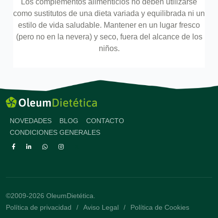
Los complementos alimenticios no deben utilizarse
como sustitutos de una dieta variada y equilibrada ni un
estilo de vida saludable. Mantener en un lugar fresco
(pero no en la nevera) y seco, fuera del alcance de los
niños.
NOVEDADES
BLOG
CONTACTO
CONDICIONES GENERALES
©2009-2026 OleumDietética.
Política de privacidad
Aviso Legal
Política de Cookies