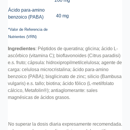
200 mg
Ácido para-amino
40 mg
benzoico (PABA)
*Valor de Referencia de
Nutrientes (VRN)
Ingredientes
: Péptidos de queratina; glicina; ácido L-
ascórbico (vitamina C); bioflavonoides (Citrus paradisi)
e.s. fruto; cápsula: hidroxipropilmetilcelulosa; agente de
carga: celulosa microcristalina; ácido para-amino
benzoico (PABA); bisglicinato de zinc; silicio (Bambusa
vulgaris) e.s. tallo; biotina; ácido fólico (L-metilfolato
cálcico, Metafolin®); antiaglomerante: sales
magnésicas de ácidos grasos.
No superar la dosis diaria expresamente recomendada.