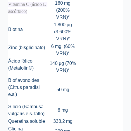
160 mg
Vitamina C (ácido L-
(200%
ascórbico)
VRN)*
1.800 µg
Biotina
(3.600%
VRN)*
6 mg (60%
Zinc (bisglicinato)
VRN)*
Ácido fólico
140 µg (70%
(Metafolin®)
VRN)*
Bioflavonoides
(Citrus paradisi
50 mg
e.s.)
Silicio (Bambusa
6 mg
vulgaris e.s. tallo)
Queratina soluble
333,2 mg
Glicina