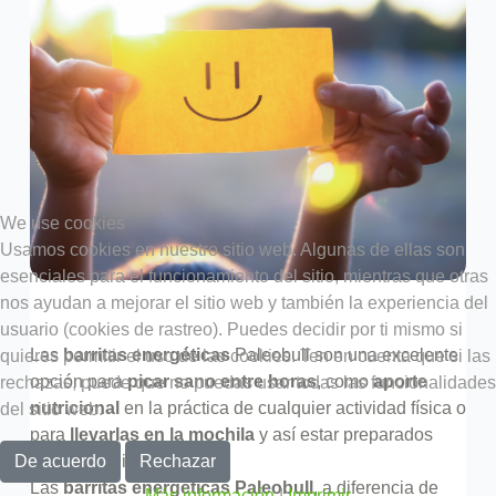
We use cookies
Usamos cookies en nuestro sitio web. Algunas de ellas son
esenciales para el funcionamiento del sitio, mientras que otras
nos ayudan a mejorar el sitio web y también la experiencia del
usuario (cookies de rastreo). Puedes decidir por ti mismo si
Las
barritas energéticas
Paleobull son una excelente
quieres permitir el uso de las cookies. Ten en cuenta que si las
opción para
picar sano entre horas
, como
aporte
rechazas, puede que no puedas usar todas las funcionalidades
nutricional
en la práctica de cualquier actividad física o
del sitio web.
para
llevarlas en la mochila
y así estar preparados
De acuerdo
Rechazar
ante cualquier imprevisto.
Las
barritas energéticas Paleobull
, a diferencia de
Más información
|
Imprimir