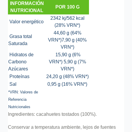
INFORMACIÓN
POR 100 G
NUTRICIONAL
2342 kj/562 kcal
Valor energético
(28% VRN*)
44,60 g (64%
Grasa total
VRN*)
7,90 g (40%
Saturada
VRN*)
Hidratos de
15,90 g (6%
Carbono
VRN*)
5,90 g (7%
Azúcares
VRN*)
Proteínas
24,20 g (48% VRN*)
Sal
0,95 g (16% VRN*)
*VRN: Valores de
Referencia
Nutricionales
Ingredientes: cacahuetes tostados (100%).
Conservar a temperatura ambiente, lejos de fuentes