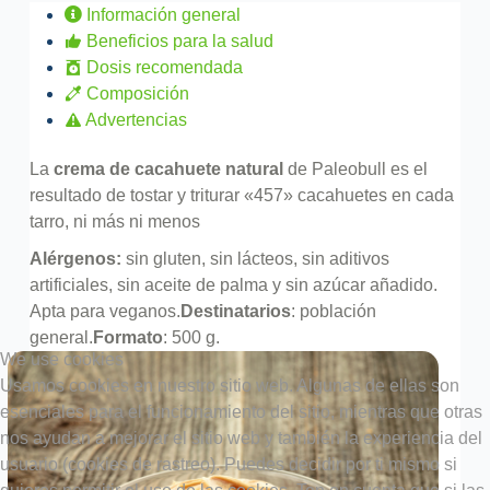
Información general
Beneficios para la salud
Dosis recomendada
Composición
Advertencias
La
crema de cacahuete natural
de Paleobull es el
resultado de tostar y triturar «457» cacahuetes en cada
tarro, ni más ni menos
Alérgenos:
sin gluten, sin lácteos, sin aditivos
artificiales, sin aceite de palma y sin azúcar añadido.
Apta para veganos.
Destinatarios
: población
general.
Formato
: 500 g.
We use cookies
Usamos cookies en nuestro sitio web. Algunas de ellas son
esenciales para el funcionamiento del sitio, mientras que otras
nos ayudan a mejorar el sitio web y también la experiencia del
usuario (cookies de rastreo). Puedes decidir por ti mismo si