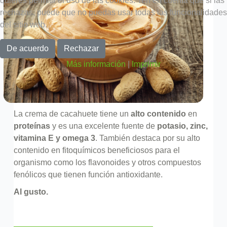
quieres permitir el uso de las cookies. Ten en cuenta que si las
rechazas, puede que no puedas usar todas las funcionalidades
del sitio web.
De acuerdo
Rechazar
Más información
|
Imprimir
La crema de cacahuete tiene un
alto contenido
en
proteínas
y es una excelente fuente de
potasio, zinc,
vitamina E y omega 3
. También destaca por su alto
contenido en fitoquímicos beneficiosos para el
organismo como los flavonoides y otros compuestos
fenólicos que tienen función antioxidante.
Al gusto.