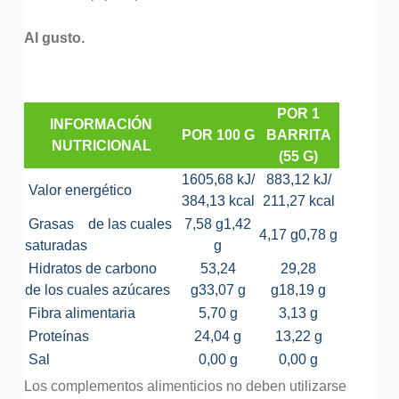
Al gusto.
POR 1
INFORMACIÓN
POR 100 G
BARRITA
NUTRICIONAL
(55 G)
1605,68 kJ/
883,12 kJ/
Valor energético
384,13 kcal
211,27 kcal
Grasas
de las cuales
7,58 g
1,42
4,17 g
0,78 g
saturadas
g
Hidratos de carbono
53,24
29,28
de los cuales azúcares
g
33,07 g
g
18,19 g
Fibra alimentaria
5,70 g
3,13 g
Proteínas
24,04 g
13,22 g
Sal
0,00 g
0,00 g
Los complementos alimenticios no deben utilizarse