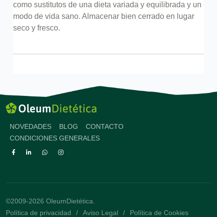
como sustitutos de una dieta variada y equilibrada y un
modo de vida sano. Almacenar bien cerrado en lugar
seco y fresco.
NOVEDADES
BLOG
CONTACTO
CONDICIONES GENERALES
©2009-2026 OleumDietética.
Política de privacidad
Aviso Legal
Política de Cookies