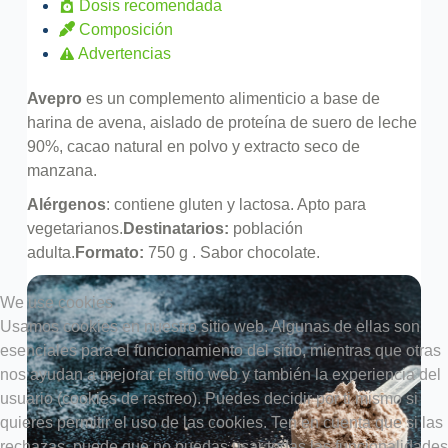
Dosis recomendada
Composición
Advertencias
Avepro
es un complemento alimenticio a base de
harina de avena, aislado de proteína de suero de leche
90%, cacao natural en polvo y extracto seco de
manzana.
Alérgenos
: contiene gluten y lactosa. Apto para
vegetarianos.
Destinatarios:
población
adulta.
Formato:
750 g . Sabor chocolate.
We use cookies
Usamos cookies en nuestro sitio web. Algunas de ellas son
esenciales para el funcionamiento del sitio, mientras que otras
nos ayudan a mejorar el sitio web y también la experiencia del
usuario (cookies de rastreo). Puedes decidir por ti mismo si
quieres permitir el uso de las cookies. Ten en cuenta que si las
rechazas, puede que no puedas usar todas las funcionalidades