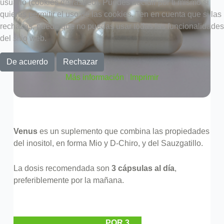
usuario (cookies de rastreo). Puedes decidir por ti mismo si
quieres permitir el uso de las cookies. Ten en cuenta que si las
rechazas, puede que no puedas usar todas las funcionalidades
del sitio web.
De acuerdo
Rechazar
Más información
|
Imprimir
Venus
es un suplemento que combina las propiedades
del inositol, en forma Mio y D-Chiro, y del Sauzgatillo.
La dosis recomendada son
3 cápsulas al día
,
preferiblemente por la mañana.
POR 3