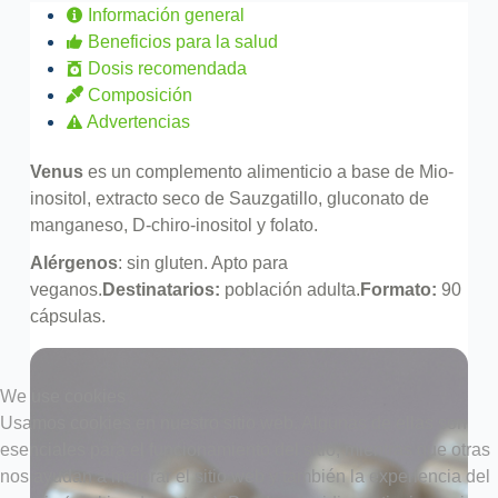
Información general
Beneficios para la salud
Dosis recomendada
Composición
Advertencias
Venus
es un complemento alimenticio a base de Mio-
inositol, extracto seco de Sauzgatillo, gluconato de
manganeso, D-chiro-inositol y folato.
Alérgenos
: sin gluten. Apto para
veganos.
Destinatarios:
población adulta.
Formato:
90
cápsulas.
We use cookies
Usamos cookies en nuestro sitio web. Algunas de ellas son
esenciales para el funcionamiento del sitio, mientras que otras
nos ayudan a mejorar el sitio web y también la experiencia del