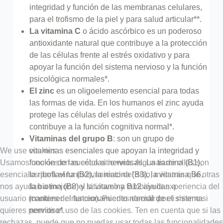
integridad y función de las membranas celulares,
para el trofismo de la piel y para salud articular**.
La vitamina C
o ácido ascórbico es un poderoso
antioxidante natural que contribuye a la protección
de las células frente al estrés oxidativo y para
apoyar la función del sistema nervioso y la función
psicológica normales*.
El zinc
es un oligoelemento esencial para todas
las formas de vida. En los humanos el zinc ayuda
protege las células del estrés oxidativo y
contribuye a la función cognitiva normal*.
Vitaminas del grupo B
: son un grupo de
We use cookies
vitaminas esenciales que apoyan la integridad y
Usamos cookies en nuestro sitio web. Algunas de ellas son
función de las células nerviosas. La tiamina (B1),
esenciales para el funcionamiento del sitio, mientras que otras
la riboflavina (B2), la niacina (B3), la vitamina B6,
nos ayudan a mejorar el sitio web y también la experiencia del
la biotina (B8) y la vitamina B12 ayudan a
usuario (cookies de rastreo). Puedes decidir por ti mismo si
mantener el funcionamiento normal de el sistema
quieres permitir el uso de las cookies. Ten en cuenta que si las
nervioso*.
rechazas, puede que no puedas usar todas las funcionalidades