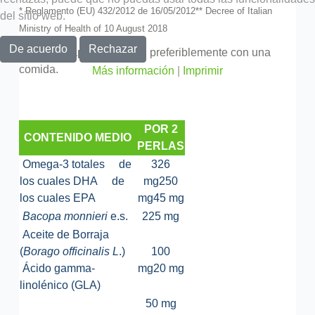
* Reglamento (EU) 432/2012 de 16/05/2012
** Decree of Italian
del sitio web.
Ministry of Health of 10 August 2018
De acuerdo
Rechazar
Tomar 2 cápsulas al día
, preferiblemente con una
comida.
Más información
|
Imprimir
POR 2
CONTENIDO MEDIO
PERLAS
Omega-3 totales
de
326
los cuales DHA
de
mg
250
los cuales EPA
mg
45 mg
Bacopa monnieri
e.s.
225 mg
Aceite de Borraja
(
Borago officinalis L
.)
100
Ácido gamma-
mg
20 mg
linolénico (GLA)
50 mg