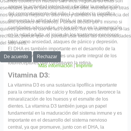
Usamos cookies en nuestro sitio web. Algunas de ellas son
apoyar la actividad intelectual y facilitar la maduración
esenciales para el funcionamiento del sitio, mientras que otras
del comportamiento del niño. La evidencia científica
nos ayudan a mejorar el sitio web y también la experiencia del
demuestra la utilidad del DHA, si se toma en
usuario (cookies de rastreo). Puedes decidir por ti mismo si
cantidades adecuadas, en los niños y en la prevención,
quieres permitir el uso de las cookies. Ten en cuenta que si las
en la edad adulta, el inicio de los trastornos nerviosos
rechazas, puede que no puedas usar todas las funcionalidades
tales como ansiedad, ataques de pánico y depresión.
del sitio web.
El DHA es también importante en el desarrollo de la
capacidad visual, ya que es una parte integral de los
De acuerdo
Rechazar
fotorreceptores que constituyen la retina.
Más información
|
Imprimir
Vitamina D3
:
La vitamina D3 es una sustancia lipofílica importante
para la omestasis de calcio y fosfato , pues favorece la
minaralización de los huesos y el esmalte de los
dientes. La vitamina D3 también juega un papel
fundamental en la maduración del sistema inmune y es
importante en el desarrollo del sistema nervioso
central, ya que promueve, junto con el DHA, la